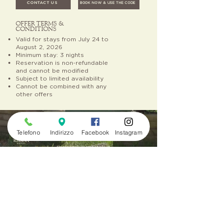
CONTACT US
BOOK NOW & USE THE CODE
OFFER TERMS &
CONDITIONS
Valid for stays from July 24 to
August 2, 2026
Minimum stay: 3 nights
Reservation is non-refundable
and cannot be modified
Subject to limited availability
Cannot be combined with any
other offers
Contacts
Telefono
Indirizzo
Facebook
Instagram
+39 0465 501137
Regina@olympichotels.it
FACEBOOK
INSTAGRAM
A bit of mountain in your inbox
E-mail
*