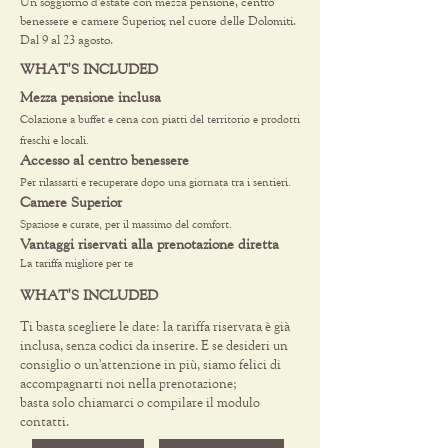
Un soggiorno d'estate con mezza pensione, centro
benessere e camere Superior, nel cuore delle Dolomiti.
Dal 9 al 23 agosto.
WHAT'S INCLUDED
Mezza pensione inclusa
Colazione a buffet e cena con piatti del territorio e prodotti
freschi e locali.
Accesso al centro benessere
Per rilassarti e recuperare dopo una giornata tra i sentieri.
Camere Superior
Spaziose e curate, per il massimo del comfort.
Vantaggi riservati alla prenotazione diretta
La tariffa migliore per te
WHAT'S INCLUDED
Ti basta scegliere le date: la tariffa riservata è già
inclusa, senza codici da inserire. E se desideri un
consiglio o un'attenzione in più, siamo felici di
accompagnarti noi nella prenotazione;
basta solo chiamarci o compilare il modulo
contatti.